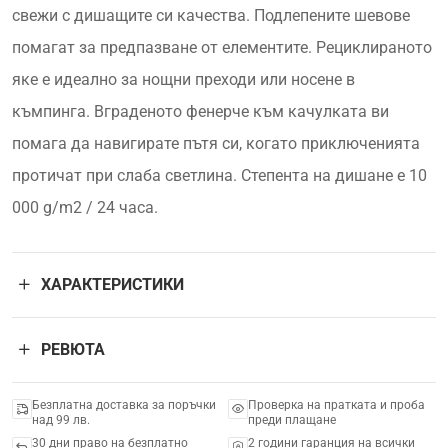
свежи с дишащите си качества. Подлепените шевове
помагат за предпазване от елементите. Рециклираното
яке е идеално за нощни преходи или носене в
къмпинга. Вграденото фенерче към качулката ви
помага да навигирате пътя си, когато приключенията
протичат при слаба светлина. Степента на дишане е 10
000 g/m2 / 24 часа.
ХАРАКТЕРИСТИКИ
РЕВЮТА
Безплатна доставка за поръчки
Проверка на пратката и проба
над 99 лв.
преди плащане
30 дни право на безплатно
2 години гаранция на всички