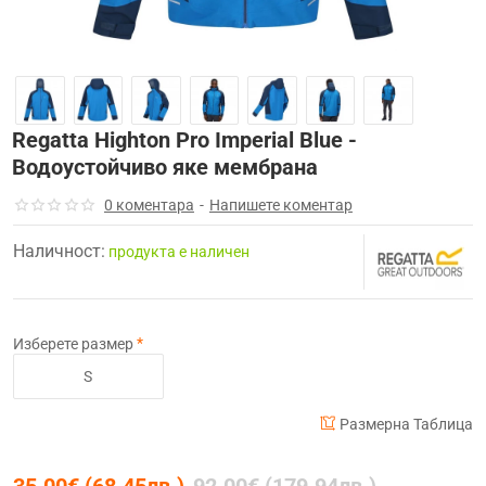
Clearance
-62%
Regatta Highton Pro Imperial Blue -
Водоустойчиво яке мембрана
0 коментара
-
Напишете коментар
Наличност:
продуктa е наличен
Изберете размер
S
Размерна Таблица
35.00€ (68.45лв.)
92.00€ (179.94лв.)