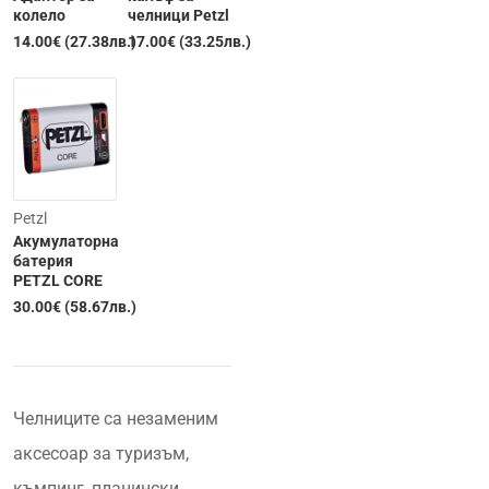
колело
челници Petzl
14.00€ (27.38лв.)
17.00€ (33.25лв.)
Изчерпана
Petzl
Акумулаторна
батерия
PETZL CORE
30.00€ (58.67лв.)
Челниците са незаменим
аксесоар за туризъм,
къмпинг, планински