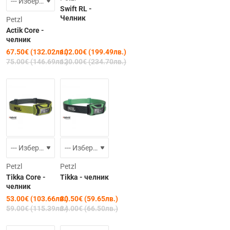
Swift RL -
Челник
Petzl
Actik Core -
челник
67.50€ (132.02лв.)
102.00€ (199.49лв.)
75.00€ (146.69лв.)
120.00€ (234.70лв.)
-10%
-10%
Petzl
Petzl
Tikka Core -
Tikka - челник
челник
53.00€ (103.66лв.)
30.50€ (59.65лв.)
59.00€ (115.39лв.)
34.00€ (66.50лв.)