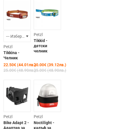
-10%
-20%
Petzl
Tikkid -
детски
Petzl
челник
Tikkina -
Челник
22.50€ (44.01лв.)
20.00€ (39.12лв.)
25.00€ (48.90лв.)
25.00€ (48.90лв.)
Petzl
Petzl
Bike Adapt 2 -
Noctilight -
Адаптер за
калъф за