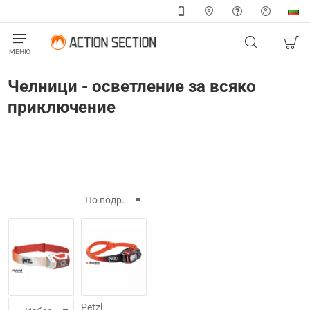
Челници - осветление за всяко
приключение
-10%
-15%
Petzl