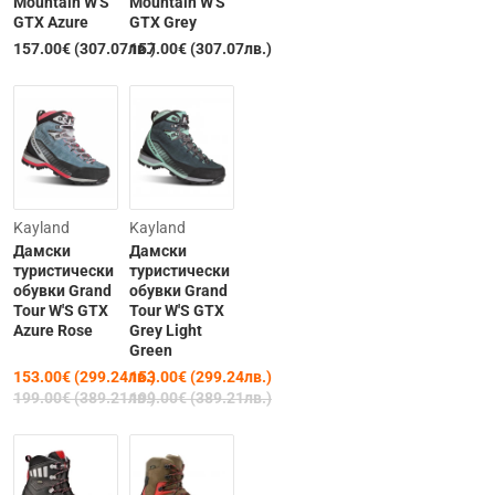
Mountain W'S
Mountain W'S
GTX Azure
GTX Grey
157.00€ (307.07лв.)
157.00€ (307.07лв.)
-23%
-23%
Kayland
Kayland
Дамски
Дамски
туристически
туристически
обувки Grand
обувки Grand
Tour W'S GTX
Tour W'S GTX
Изчерпана
Azure Rose
Grey Light
Green
153.00€ (299.24лв.)
153.00€ (299.24лв.)
199.00€ (389.21лв.)
199.00€ (389.21лв.)