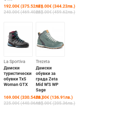
192.00€ (375.52лв.)
176.00€ (344.23лв.)
240.00€ (469.40лв.)
235.00€ (459.62лв.)
-25%
Последнa
La Sportiva
Trezeta
бройкa
Дамски
Дамски
-33%
туристически
обувки за
обувки TxS
града Zeta
Woman GTX
Mid W'S WP
Sage
169.00€ (330.54лв.)
70.00€ (136.91лв.)
225.00€ (440.06лв.)
105.00€ (205.36лв.)