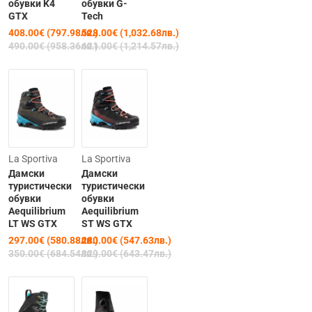
обувки K4
обувки G-
GTX
Tech
408.00€ (797.98лв.)
528.00€ (1,032.68лв.)
490.00€ (958.36лв.)
621.00€ (1,214.57лв.)
-15%
-15%
La Sportiva
La Sportiva
Дамски
Дамски
туристически
туристически
обувки
обувки
Aequilibrium
Aequilibrium
LT WS GTX
ST WS GTX
297.00€ (580.88лв.)
280.00€ (547.63лв.)
350.00€ (684.54лв.)
329.00€ (643.47лв.)