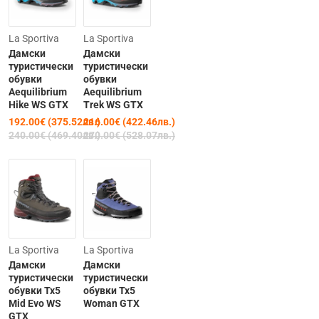
-20%
-20%
La Sportiva
La Sportiva
Дамски
Дамски
туристически
туристически
обувки
обувки
Aequilibrium
Aequilibrium
Hike WS GTX
Trek WS GTX
192.00€ (375.52лв.)
216.00€ (422.46лв.)
240.00€ (469.40лв.)
270.00€ (528.07лв.)
-20%
-25%
La Sportiva
La Sportiva
Дамски
Дамски
туристически
туристически
обувки Tx5
обувки Tx5
Mid Evo WS
Woman GTX
GTX