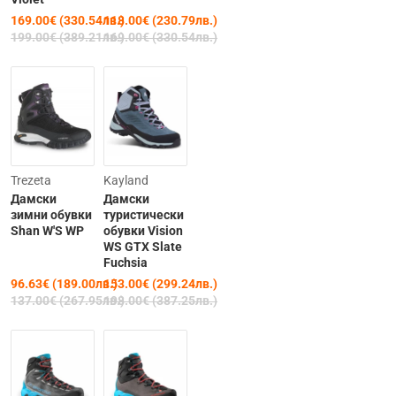
169.00€ (330.54лв.)
118.00€ (230.79лв.)
199.00€ (389.21лв.)
169.00€ (330.54лв.)
-29%
-23%
Trezeta
Kayland
Дамски
Дамски
зимни обувки
туристически
Shan W'S WP
обувки Vision
WS GTX Slate
Fuchsia
96.63€ (189.00лв.)
153.00€ (299.24лв.)
137.00€ (267.95лв.)
198.00€ (387.25лв.)