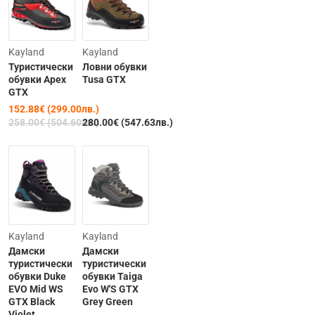
Последнa
Kayland
Kayland
бройкa
Туристически
Ловни обувки
-41%
обувки Apex
Tusa GTX
GTX
152.88€ (299.00лв.)
258.00€ (504.60лв.)
280.00€ (547.63лв.)
-15%
-30%
Kayland
Kayland
Дамски
Дамски
туристически
туристически
обувки Duke
обувки Taiga
EVO Mid WS
Evo W'S GTX
GTX Black
Grey Green
Violet