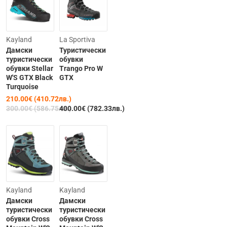
-30%
Kayland
La Sportiva
Дамски
Туристически
туристически
обувки
обувки Stellar
Trango Pro W
W'S GTX Black
GTX
Turquoise
210.00€ (410.72лв.)
300.00€ (586.75лв.)
400.00€ (782.33лв.)
Kayland
Kayland
Дамски
Дамски
туристически
туристически
обувки Cross
обувки Cross