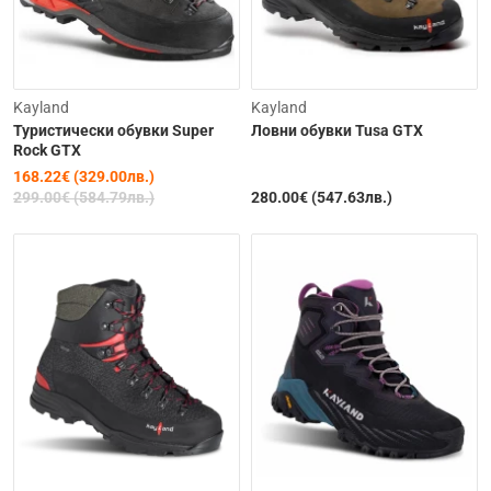
-44%
Kayland
Kayland
Туристически обувки Super
Ловни обувки Tusa GTX
Rock GTX
168.22€ (329.00лв.)
299.00€ (584.79лв.)
280.00€ (547.63лв.)
Изчерпана