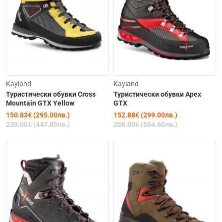
Изчерпана
-34%
Последнa бройкa
Kayland
Kayland
Туристически обувки Cross
Туристически обувки Apex
-41%
Mountain GTX Yellow
GTX
150.83€ (295.00лв.)
152.88€ (299.00лв.)
229.00€ (447.89лв.)
258.00€ (504.60лв.)