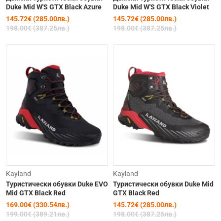
Duke Mid W'S GTX Black Azure
Duke Mid W'S GTX Black Violet
145.72€ (285.00лв.)
145.72€ (285.00лв.)
198.00€ (387.25лв.)
198.00€ (387.25лв.)
Изчерпана
Изчерпана
-15%
-26%
Kayland
Kayland
Туристически обувки Duke EVO
Туристически обувки Duke Mid
Mid GTX Black Red
GTX Black Red
169.00€ (330.54лв.)
145.72€ (285.00лв.)
199.00€ (389.21лв.)
198.00€ (387.25лв.)