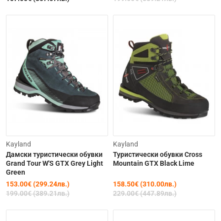
-23%
-31%
Kayland
Kayland
Дамски туристически обувки
Туристически обувки Cross
Grand Tour W'S GTX Grey Light
Mountain GTX Black Lime
Green
153.00€ (299.24лв.)
158.50€ (310.00лв.)
199.00€ (389.21лв.)
229.00€ (447.89лв.)