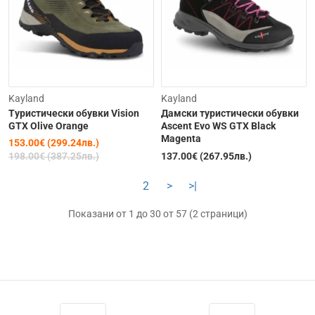
-23%
Kayland
Kayland
Tуристически обувки Vision
Дамски туристически обувки
GTX Olive Orange
Ascent Evo WS GTX Black
Magenta
153.00€ (299.24лв.)
198.00€ (387.25лв.)
137.00€ (267.95лв.)
1
2
>
>|
Показани от 1 до 30 от 57 (2 страници)
Изчерпана