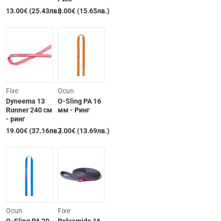
13.00€ (25.43лв.)
8.00€ (15.65лв.)
Clearance
Fixe
Ocun
Dyneema 13
O-Sling PA 16
Runner 240 см
мм - Ринг
- ринг
19.00€ (37.16лв.)
7.00€ (13.69лв.)
Изчерпана
-12%
Ocun
Fixe