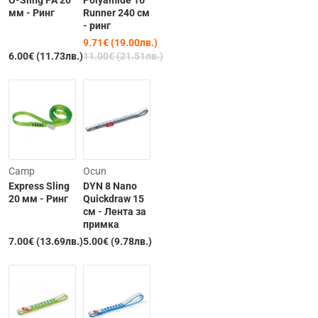
O-Sling PA 20
Polyamide 16
мм - Ринг
Runner 240 см
- ринг
9.71€ (19.00лв.)
6.00€ (11.73лв.)
11.00€ (21.51лв.)
Camp
Ocun
Express Sling
DYN 8 Nano
20 мм - Ринг
Quickdraw 15
см - Лента за
примка
Изчерпана
7.00€ (13.69лв.)
5.00€ (9.78лв.)