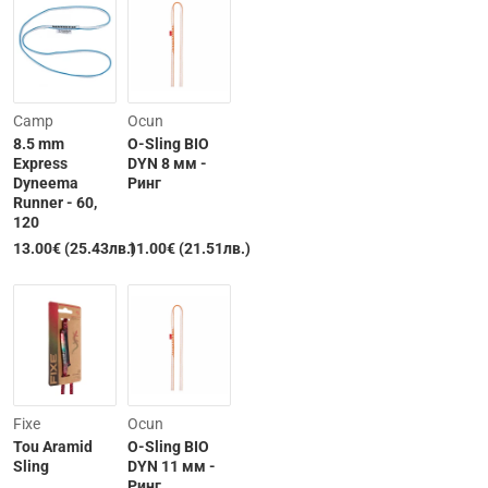
Camp
Ocun
8.5 mm
O-Sling BIO
Express
DYN 8 мм -
Dyneema
Ринг
Runner - 60,
120
13.00€ (25.43лв.)
11.00€ (21.51лв.)
Fixe
Ocun
Tou Aramid
O-Sling BIO
Sling
DYN 11 мм -
Ринг