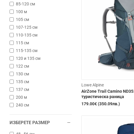
85-120 см
100 м
105 см
107-125 см
110-135 см
115 см
Изчерпана
115-135 см
120 и 135 см
122 см
130 см
135 см
Lowe Alpine
137 см
AirZone Trail Camino ND35
туристическа раница
200 м
179.00€ (350.09лв.)
240 см
ИЗБЕРЕТЕ РАЗМЕР
48 - 56 см