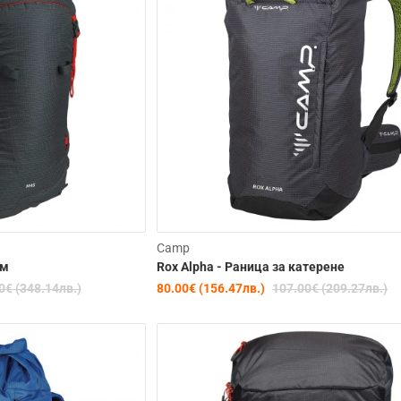
-20%
Camp
ъм
Rox Alpha - Раница за катерене
0€ (348.14лв.)
80.00€ (156.47лв.)
107.00€ (209.27лв.)