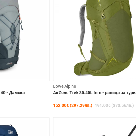
Изчерпана
Lowe Alpine
:40 - Дамска
AirZone Trek 35:45L fern - раница за тур
152.00€ (297.29лв.)
191.00€ (373.56лв.)