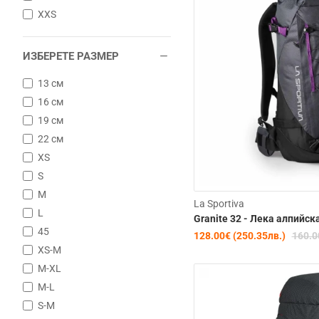
XXS
ИЗБЕРЕТЕ РАЗМЕР
13 см
16 см
19 см
22 см
XS
S
M
La Sportiva
L
Granite 32 - Лека алпийск
45
128.00€ (250.35лв.)
160.0
XS-M
M-XL
M-L
S-M