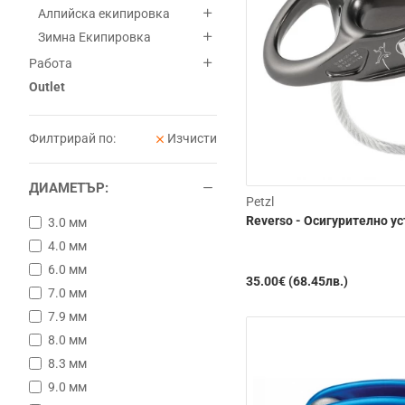
Алпийска екипировка
Зимна Екипировка
Работа
Outlet
Филтрирай по:
Изчисти
ДИАМЕТЪР:
Petzl
Reverso - Осигурително у
3.0 мм
4.0 мм
6.0 мм
35.00€ (68.45лв.)
7.0 мм
7.9 мм
8.0 мм
8.3 мм
9.0 мм