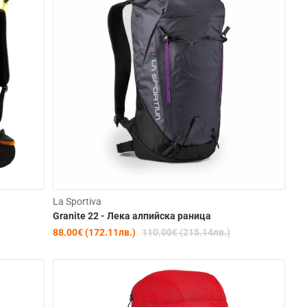
-34%
-20%
La Sportiva
Granite 22 - Лека алпийска раница
88.00€ (172.11лв.)
110.00€ (215.14лв.)