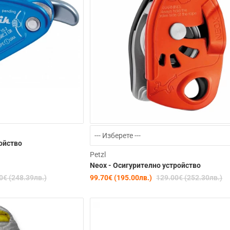
-19%
ройство
Petzl
Neox - Осигурително устройство
0€ (248.39лв.)
99.70€ (195.00лв.)
129.00€ (252.30лв.)