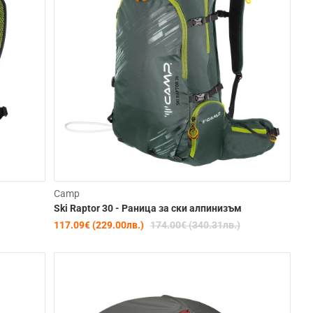
-25%
-33%
Camp
Ski Raptor 30 - Раница за ски алпинизъм
117.09€ (229.00лв.)
174.00€ (340.31лв.)