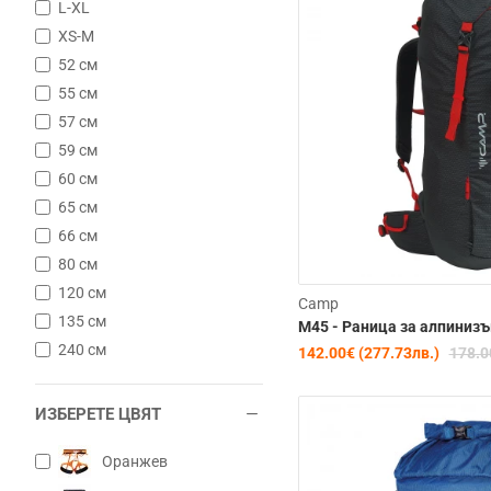
L-XL
XS-M
52 см
55 см
57 см
59 см
60 см
65 см
66 см
80 см
120 см
Camp
135 см
M45 - Раница за алпиниз
240 см
142.00€ (277.73лв.)
178.0
ИЗБЕРЕТЕ ЦВЯТ
Оранжев