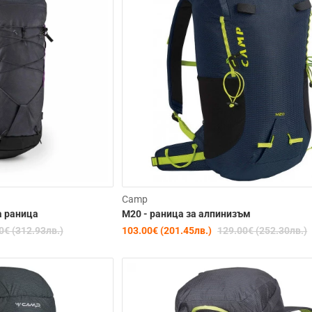
-20%
Camp
а раница
M20 - раница за алпинизъм
0€ (312.93лв.)
103.00€ (201.45лв.)
129.00€ (252.30лв.)