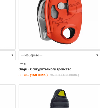
-15%
-15%
Petzl
Grigri - Осигурително устройство
80.78€ (158.00лв.)
95.00€ (185.80лв.)