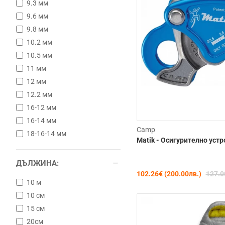
9.3 мм
9.6 мм
9.8 мм
10.2 мм
10.5 мм
11 мм
12 мм
12.2 мм
16-12 мм
16-14 мм
Camp
18-16-14 мм
Matik - Oсигурителнo уст
ДЪЛЖИНА:
102.26€ (200.00лв.)
127.0
10 м
10 см
15 см
20см