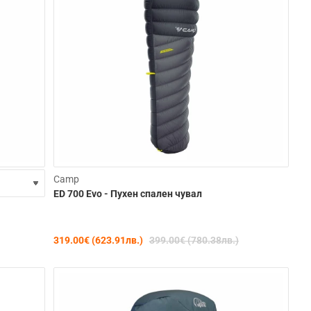
-23%
-20%
Camp
ED 700 Evo - Пухен спален чувал
319.00€ (623.91лв.)
399.00€ (780.38лв.)