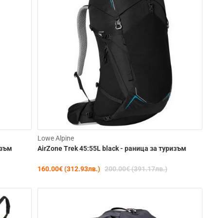
-20%
-20%
Lowe Alpine
изъм
AirZone Trek 45:55L black - раница за туризъм
160.00€ (312.93лв.)
200.00€ (391.17лв.)