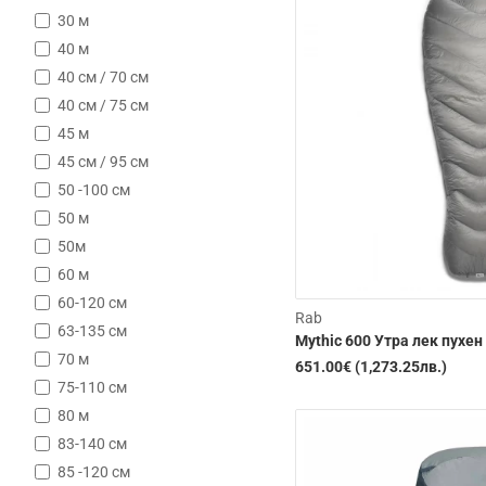
30 м
40 м
40 см / 70 см
40 см / 75 см
Изчерпана
45 м
45 см / 95 см
50 -100 см
50 м
50м
60 м
60-120 см
Rab
63-135 см
Mythic 600 Утра лек пухен
70 м
651.00€ (1,273.25лв.)
75-110 см
80 м
83-140 см
85 -120 см