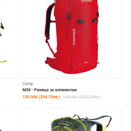
-20%
-20%
Camp
M30 - Раница за алпинизъм
120.00€ (234.70лв.)
150.00€ (293.37лв.)