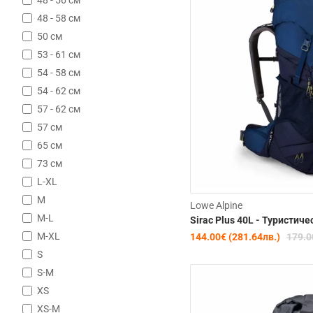
48 - 58 см
50 см
53 - 61 см
54 - 58 см
54 - 62 см
Изчерпана
57 - 62 см
57 см
65 см
73 см
L-XL
M
Lowe Alpine
M-L
Sirac Plus 40L - Туристич
M-XL
144.00€ (281.64лв.)
179.0
S
S-M
XS
XS-M