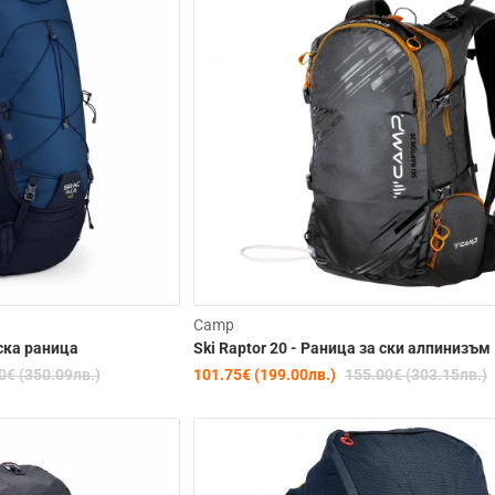
-20%
Camp
еска раница
Ski Raptor 20 - Раница за ски алпинизъм
0€ (350.09лв.)
101.75€ (199.00лв.)
155.00€ (303.15лв.)