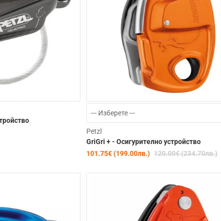
стройство
Petzl
GriGri + - Осигурително устройство
101.75€ (199.00лв.)
120.00€ (234.70лв.)