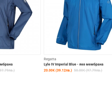
Изчерпана
Clearance
C
Regatta
мембрана
Lyle IV Imperial Blue - яке мембрана
-60%
97.79лв.)
20.00€ (39.12лв.)
50.00€ (97.79лв.)