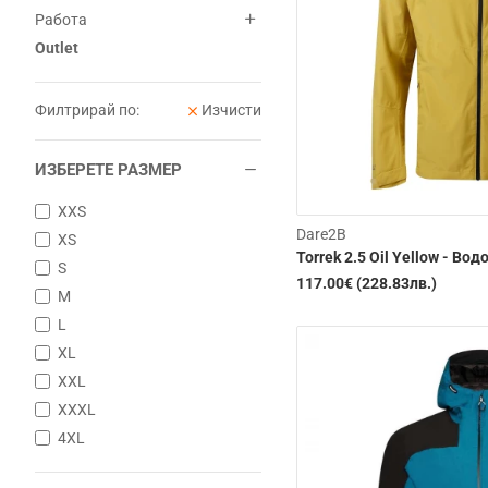
Работа
Outlet
Филтрирай по:
Изчисти
ИЗБЕРЕТЕ РАЗМЕР
XXS
Dare2B
XS
Torrek 2.5 Oil Yellow - Во
S
117.00€ (228.83лв.)
M
L
XL
XXL
XXXL
4XL