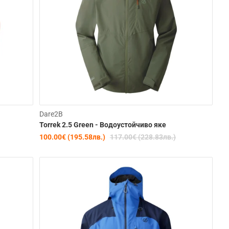
-15%
-15%
Dare2B
Torrek 2.5 Green - Водоустойчиво яке
100.00€ (195.58лв.)
117.00€ (228.83лв.)