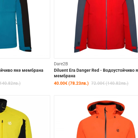
Clearance
C
Dare2B
стойчиво яке мембрана
Diluent Era Danger Red - Водоустойчиво 
-44%
мембрана
140.82лв.)
40.00€ (78.23лв.)
72.00€ (140.82лв.)