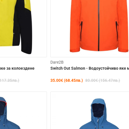
Clearance
C
Dare2B
яке за колоездене
Switch Out Salmon - Водоустойчиво яке
-50%
117.35лв.)
35.00€ (68.45лв.)
80.00€ (156.47лв.)