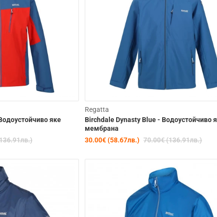
Clearance
C
Regatta
- Водоустойчиво яке
Birchdale Dynasty Blue - Водоустойчиво 
-57%
мембрана
136.91лв.)
30.00€ (58.67лв.)
70.00€ (136.91лв.)