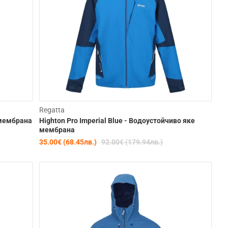
learance
Clearance
Regatta
 мембрана
Highton Pro Imperial Blue - Водоустойчиво яке
-56%
-62%
мембрана
35.00€ (68.45лв.)
92.00€ (179.94лв.)