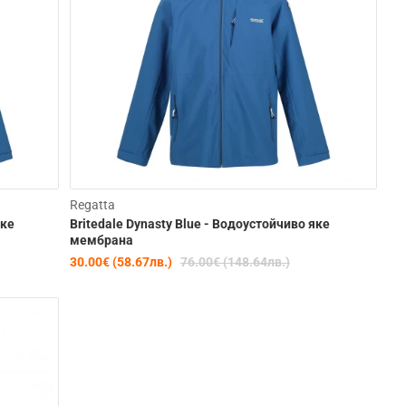
learance
Clearance
Regatta
яке
Britedale Dynasty Blue - Водоустойчиво яке
-57%
-61%
мембрана
30.00€ (58.67лв.)
76.00€ (148.64лв.)