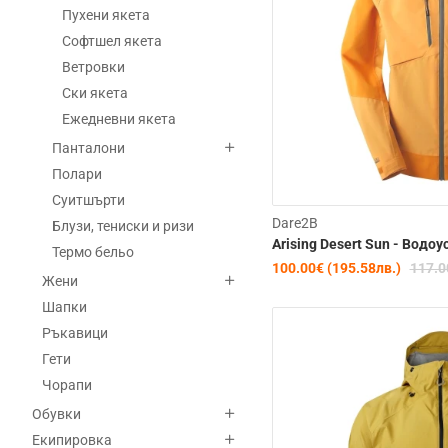
Пухени якета
Софтшел якета
Ветровки
Ски якета
Ежедневни якета
Панталони
Полари
Суитшърти
Dare2B
Блузи, тениски и ризи
Arising Desert Sun - Водо
Термо бельо
100.00€ (195.58лв.)
117.0
Жени
Шапки
Ръкавици
Гети
Чорапи
Обувки
Екипировка