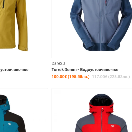
Dare2B
доустойчиво яке
Torrek Denim - Водоустойчиво яке
100.00€ (195.58лв.)
117.00€ (228.83лв.)