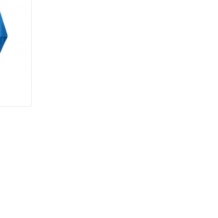
learance
-60%