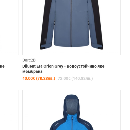
learance
Clearance
Dare2B
яке
Diluent Era Orion Grey - Водоустойчиво яке
-44%
-44%
мембрана
40.00€ (78.23лв.)
72.00€ (140.82лв.)