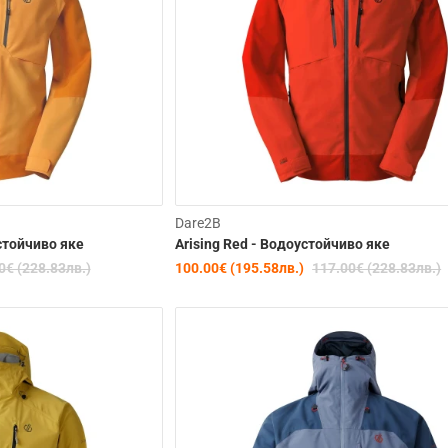
-15%
Dare2B
устойчиво якe
Arising Red - Водоустойчиво якe
0€ (228.83лв.)
100.00€ (195.58лв.)
117.00€ (228.83лв.)