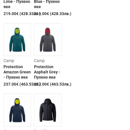
Lime - Пухено
Blue - Пухено
якe
якe
219.00€ (428.33лв.)
219.00€ (428.33лв.)
Изчерпана
Изчерпана
Camp
Camp
Protection
Protection
Amazon Green
Asphalt Grey -
- Пухено якe
Пухено якe
237.00€ (463.53лв.)
237.00€ (463.53лв.)
Изчерпана
Изчерпана
Последнa