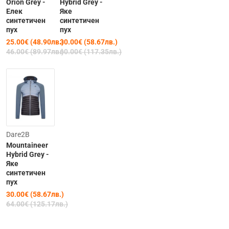
Orion Grey -
Hybrid Grey -
Елек
Яке
синтетичен
синтетичен
пух
пух
25.00€ (48.90лв.)
30.00€ (58.67лв.)
46.00€ (89.97лв.)
60.00€ (117.35лв.)
Clearance
Dare2B
Mountaineer
-53%
Hybrid Grey -
Яке
синтетичен
пух
30.00€ (58.67лв.)
64.00€ (125.17лв.)