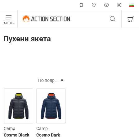
Пухени якета
Camp
Camp
Cosmo Black
Cosmo Dark