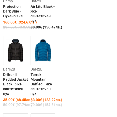
Camp
Dare2B
бройкa
Protection
Air Lite Black -
-30%
Dark Blue -
Яке
Пухено якe
синтетичен
пух
166.00€ (324.67лв.)
237.00€ (463.53лв.)
80.00€ (156.47лв.)
Clearance
-20%
Dare2B
Dare2B
Drifter II
Torrek
-30%
Padded Jacket
Mountain
Black - Яке
Baffled - Яке
синтетичен
синтетичен
пух
пух
35.00€ (68.45лв.)
63.00€ (123.22лв.)
50.00€ (97.79лв.)
79.00€ (154.51лв.)