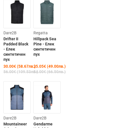
Clearance
-26%
Dare2B
Regatta
Drifter II
Hillpack Sea
-46%
Padded Black
Pine - Елек
- Елек
синтетичен
синтетичен
пух
пух
30.00€ (58.67лв.)
25.05€ (49.00лв.)
56.00€ (109.53лв.)
34.00€ (66.50лв.)
Clearance
Clearance
Dare2B
Dare2B
Mountaineer
Gendarme
-46%
-50%