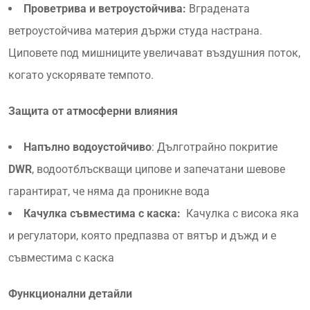
Проветрива и ветроустойчива:
Вградената
ветроустойчива материя държи студа настрана.
Циповете под мишниците увеличават въздушния поток,
когато ускорявате темпото.
Защита от атмосферни влияния
Напълно водоустойчиво
: Дълготрайно покритие
DWR
, водоотблъскващи ципове и запечатани шевове
гарантират, че няма да проникне вода
Качулка съвместима с каска:
Качулка с висока яка
и регулатори, която предпазва от вятър и дъжд и е
съвместима с каска
Функционални детайли