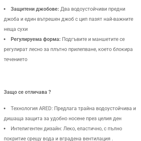
Защитени джобове:
Два водоустойчиви предни
джоба и един вътрешен джоб с цип пазят най-важните
неща сухи
Регулируема форма:
Подгъвите и маншетите се
регулират лесно за плътно прилепване, което блокира
течението
Защо се отличава ?
Технология ARED: Предлага трайна водоустойчива и
дишаща защита за удобно носене през целия ден
Интелигентен дизайн: Леко, еластично, с пълно
покритие срещу вода и вградена вентилация .