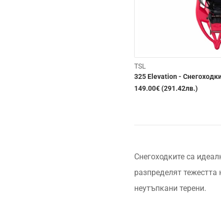
TSL
325 Elevation - Снегоходк
149.00€ (291.42лв.)
Снегоходките са идеал
разпределят тежестта 
неутъпкани терени.