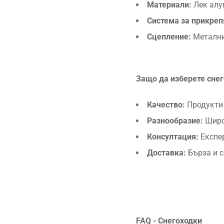
Материали:
Лек алу
Система за прикреп
Сцепление:
Метални
Защо да изберете снего
Качество:
Продукти 
Разнообразие:
Широ
Консултация:
Експер
Доставка:
Бърза и с
FAQ - Снегоходки