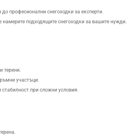
и до професионални снегоходки за експерти.
е намерите подходящите снегоходки за вашите нужди.
и терени.
тръмни участъци.
и стабилност при сложни условия.
терена.