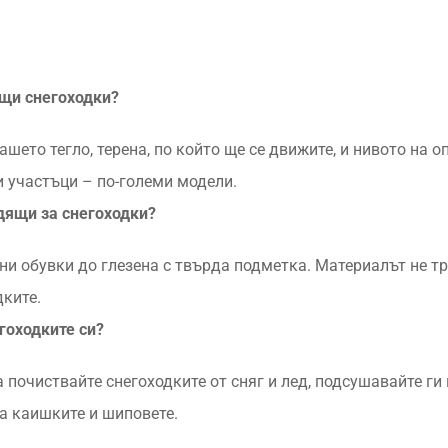
ящи снегоходки?
ашето тегло, терена, по който ще се движите, и нивото на о
и участъци – по-големи модели.
дящи за снегоходки?
и обувки до глезена с твърда подметка. Материалът не тр
дките.
гоходките си?
 почиствайте снегоходките от сняг и лед, подсушавайте ги
а каишките и шиповете.