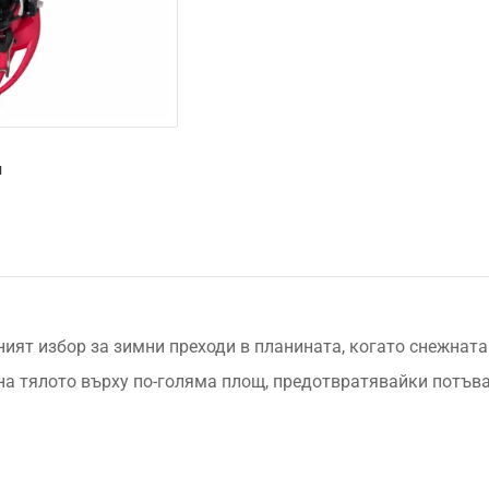
и
ният избор за зимни преходи в планината, когато снежнат
на тялото върху по-голяма площ, предотвратявайки потъван