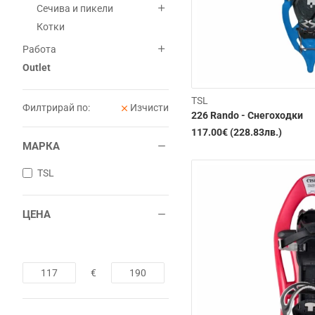
Сечива и пикели
Котки
Работа
Outlet
TSL
Филтрирай по:
Изчисти
226 Rando - Снегоходки
117.00€ (228.83лв.)
МАРКА
TSL
ЦЕНА
€
Изчерпана