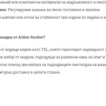
миний или композитни материали за издръжливост и лекот
яне:
Регулируеми каишки за лесно поставяне и сваляне.
 шипове или котки за стабилност при ходене по ледени и з
ходки от Action-Section?
от водещи марки като TSL, които гарантират надеждност 
к избор от модели, подходящи за различни нива на опит и 
тна помощ при избора на подходящите снегоходки за ваш
игурна доставка в цялата страна.