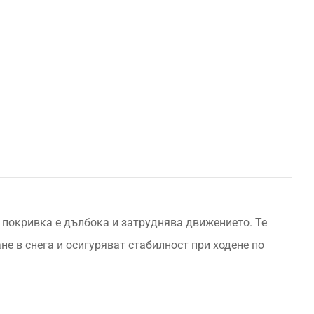
а покривка е дълбока и затруднява движението. Те
е в снега и осигуряват стабилност при ходене по