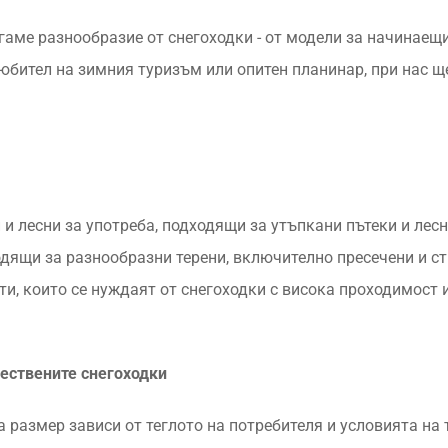
агаме разнообразие от снегоходки - от модели за начинаещ
юбител на зимния туризъм или опитен планинар, при нас щ
 и лесни за употреба, подходящи за утъпкани пътеки и лесн
дящи за разнообразни терени, включително пресечени и с
ти, които се нуждаят от снегоходки с висока проходимост 
ествените снегоходки
а размер зависи от теглото на потребителя и условията на 