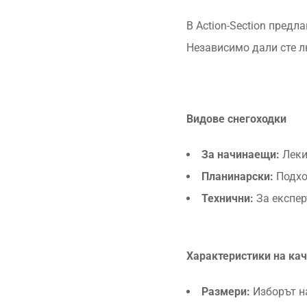
В Action-Section предл
Независимо дали сте л
Видове снегоходки
За начинаещи:
Леки
Планинарски:
Подхо
Технични:
За експер
Характеристики на кач
Размери:
Изборът н