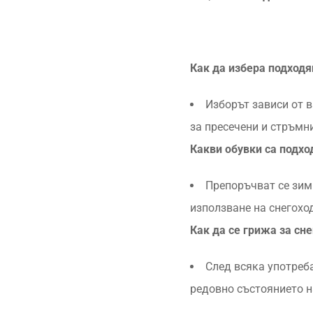
Как да избера подход
Изборът зависи от в
за пресечени и стръмн
Какви обувки са подхо
Препоръчват се зимн
използване на снегохо
Как да се грижа за сне
След всяка употреба
редовно състоянието н