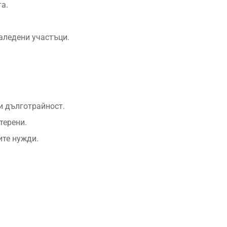
а.
аледени участъци.
и дълготрайност.
терени.
ите нужди.