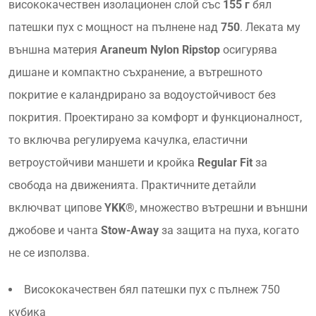
висококачествен изолационен слой със
155 г
бял
патешки пух с мощност на пълнене над
750
. Леката му
външна материя
Araneum Nylon Ripstop
осигурява
дишане и компактно съхранение, а вътрешното
покритие е каландрирано за водоустойчивост без
покрития. Проектиранo за комфорт и функционалност,
тo включва регулируема качулка, еластични
ветроустойчиви маншети и кройка
Regular Fit
за
свобода на движенията. Практичните детайли
включват ципове
YKK®
, множество вътрешни и външни
джобове и чанта
Stow-Away
за защита на пуха, когато
не се използва.
Висококачествен бял патешки пух с пълнеж 750
кубика