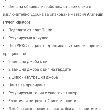
Външна обвивка, изработена от свръхлека и
изключително удобна за опаковане материя
Araneum
(Nylon Ripstop)
Подплата от плат
T-Lite
Регулируема качулка
Цип
YKK®
по цялата дължина със система против
прищипване
2 външни джоба с цип
2 външни джоба с цип на гърдите
2 широки вътрешни джоба
Чанта за прибиране
Регулируема талия с еластичен шнур
Еластични ветроустойчиви маншети
Джоб за съхранение на якето, без да го притиска,