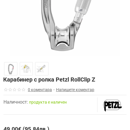
Карабинер с ролка Petzl RollClip Z
0 коментара
-
Напишете коментар
Наличност:
продуктa е наличен
49.00€ (95.84лв.)