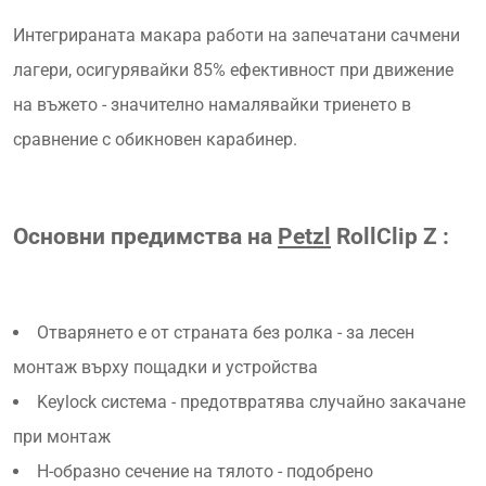
Интегрираната макара работи на запечатани сачмени
лагери, осигурявайки 85% ефективност при движение
на въжето - значително намалявайки триенето в
сравнение с обикновен карабинер.
Основни предимства на
Petzl
RollClip Z
:
Отварянето е от страната без ролка - за лесен
монтаж върху пощадки и устройства
Keylock система - предотвратява случайно закачане
при монтаж
H-образно сечение на тялото - подобрено