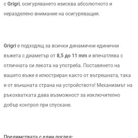
с
Grigri
, осигуряването изисква абсолютното и
неразделено внимание на осигуряващия.
Grigri
е подходящ за всички динамични единични
въжета с диаметър от
8,5 до 11 mm
и впечатлява с
отличната си лекота на употреба. Поставянето на
вашето въже е илюстриран както от вътрешната, така
и от външната страна на устройството! Механизмът на
ръкохватката дава възможност за изключително
добър контрол при спускане.
Предимствата с един поглед: