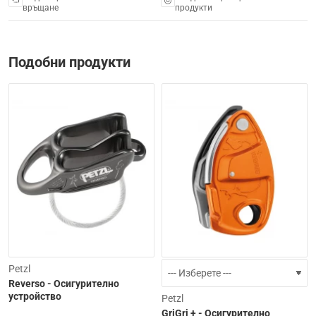
връщане
продукти
Подобни продукти
-15%
Petzl
Reverso - Осигурително
устройство
Petzl
GriGri + - Осигурително