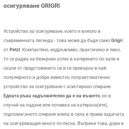
осигуряване
GRIGRI
Устройство за осигуряване, което е влязло в
съвременната легенда - това може да бъде само
Grigri
от
Petzl
. Компактено, издръжливо, практичено и леко,
то се радва на безкраен успех в катеренето по зали и
скали от представянето си и се превърна в най-
популярното и добре известно полуавтоматично
устройство за осигуряване с асистирано спиране.
Едната ръка задължително да е на въжето
, но в
случай на падане или почивка на катерача(ите),
подпомаганото спиране влиза в сила и прави задачата
на осигуряващия много по-лесна. Въпреки това, дори и