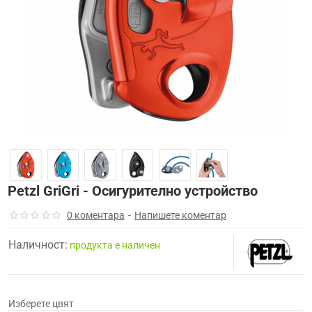
-15%
Petzl GriGri - Осигурително устройство
0 коментара
-
Напишете коментар
Наличност:
продуктa е наличен
Изберете цвят