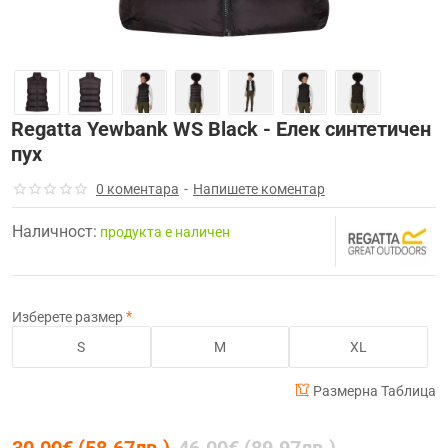
Clearance
-35%
Regatta Yewbank WS Black - Елек синтетичен
пух
0 коментара
-
Напишете коментар
Наличност:
продуктa е наличен
Изберете размер
S
M
XL
Размерна Таблица
30.00€ (58.67лв.)
46.00€ (89.97лв.)